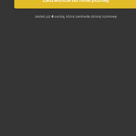
Zadzwońcie do mnie później
technologiczne (obsługa maszyn i 
urządzeń), sanitarne lub bhp.
Jesteś już
4
osobą, która zamówiła dzisiaj rozmowę
Oto kilka sytuacji, w których pracodawca musi 
dostarczyć pracownikowi odzież i obuwie 
robocze:
 pracownicy narażeni na zagrożenia 
fizyczne, np. w branżach, gdzie występuje 