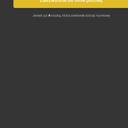
Zadzwońcie do mnie później
Jesteś już
4
osobą, która zamówiła dzisiaj rozmowę
Monitorowanie zdrowia pracowników: 
nowoczesne technologie np. wearable, 
pozwalają na monitorowanie zdrowia 
pracowników w czasie rzeczywistym. 
Czujniki i urządzenia noszone na ciele (np. 
opaski, czy zegarki) mogą zbierać dane np. 
na temat rytmu serca, temperatury, 
poziomu natlenienia, poziomu stresu, czy 
śledzić lokalizację pracownika, co pozwala 
na szybsze wykrywanie ewentualnych 