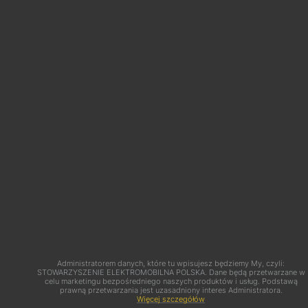
Apteczka pierwszej pomocy w miejscu
pracy
Administratorem danych, które tu wpisujesz będziemy My, czyli:
STOWARZYSZENIE ELEKTROMOBILNA POLSKA. Dane będą przetwarzane w
celu marketingu bezpośredniego naszych produktów i usług. Podstawą
prawną przetwarzania jest uzasadniony interes Administratora.
Więcej szczegółów