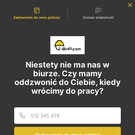
Możliwości kontaktu
Zaloguj się
Zadzwońcie do mnie później
Zostaw wiadomość
Strona Główna
Oferta szkoleniowa
wiecej...
Niestety nie ma nas w
W tej chwili nie mamy żadnych
biurze. Czy mamy
produktów
oddzwonić do Ciebie, kiedy
do wyświetlenia.
wrócimy do pracy?
Podaj
Numer