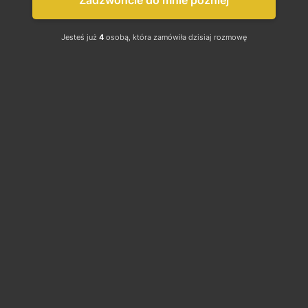
Zadzwońcie do mnie później
Jesteś już
4
osobą, która zamówiła dzisiaj rozmowę
Kontakt
Social
media
STOWARZYSZENIE
ELEKTROMOBILNA POLSKA
Facebook
ul. Adama Mickiewicza 21 | 40-
Instagram
085 Katowice |
X/Twitter