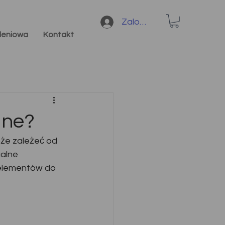
Zaloguj się
oleniowa
Kontakt
jne?
że zależeć od 
alne 
 elementów do 