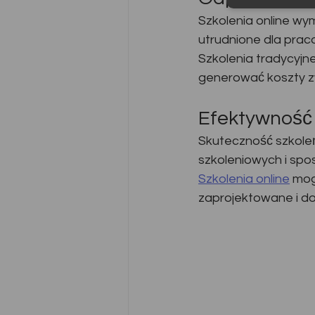
Szkolenia online wy
utrudnione dla prac
Szkolenia tradycyjne
generować koszty zw
Efektywność
Skuteczność szkoleń,
szkoleniowych i spo
Szkolenia online
 mog
zaprojektowane i d