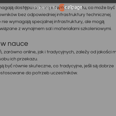
STOWARZYSZENIE ELEKTROMOBILNA POLSKA. Dane będą przetwarzane w celu
marketingu bezpośredniego naszych produktów i usług. Podstawą prawną
Powered by
magają dostępu do komputera i internetu, co może być
przetwarzania jest uzasadniony interes Administratora.
Więcej szczegółów
Open link in new window
owników bez odpowiedniej infrastruktury technicznej.
 nie wymagają specjalnej infrastruktury, ale mogą
iązane z wynajmem sal i materiałami szkoleniowymi.
 w nauce
 zarówno online, jak i tradycyjnych, zależy od jakości 
sobu ich przekazu.
ą być równie skuteczne, co tradycyjne, jeśli są dobrze 
ostosowane do potrzeb uczestników.