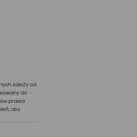
nych zależy od 
osowany do 
ów prawa. 
leń, aby 