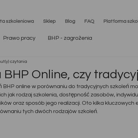
ta szkoleniowa
Sklep
Blog
FAQ
Platforma szk
Prawo pracy
BHP - zagrożenia
ut(y) czytania
a BHP Online, czy tradycy
 BHP online w porównaniu do tradycyjnych szkoleń mo
ich jak rodzaj szkolenia, dostępność zasobów, indywidu
ików oraz sposób jego realizacji. Oto kilka kluczowych
równaniu tych dwóch rodzajów szkoleń.