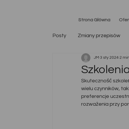
Strona Główna
Ofer
Posty
Zmiany przepisów
JM
3 sty 2024
2 min
Szkoleni
Skuteczność szkoleń
wielu czynników, tak
preferencje uczestn
rozważenia przy po