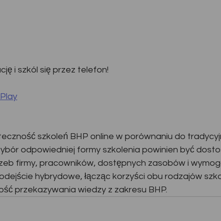
ję i szkól się przez telefon!
 Play
eczność szkoleń BHP online w porównaniu do tradycyj
wybór odpowiedniej formy szkolenia powinien być dost
rzeb firmy, pracowników, dostępnych zasobów i wymog
podejście hybrydowe, łącząc korzyści obu rodzajów szko
ość przekazywania wiedzy z zakresu BHP.